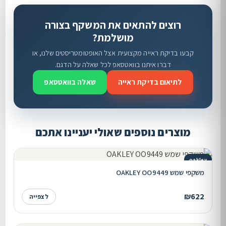
רוצים להתאים את המשקף בצורה
מושלמת?
קבעו בדיקת ראייה מקצועית אצל האופטומטריסטים שלנו, או
דברו איתנו בוואטסאפ לכל שאלה על הדגם.
לתיאום בדיקת ראייה
שאלה בוואטסאפ
מוצרים נוספים שאולי יעניינו אתכם
oakley
משקפי שמש OAKLEY OO9449
₪622
לצפייה