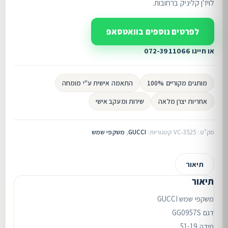
לויז'ן קליניק ברחובות.
לפרטים נוספים בוואטסאפ
או חייגו 072-3911066
מותגים מקוריים 100%
התאמה אישית ע"י מומחה
אחריות יצרן מלאה
שירות ומעקב אישי
מק"ט:
VC-3525
קטגוריות:
GUCCI
,
משקפי שמש
תיאור
תיאור
משקפי שמש GUCCI
דגם GG0957S
מידה 51-19