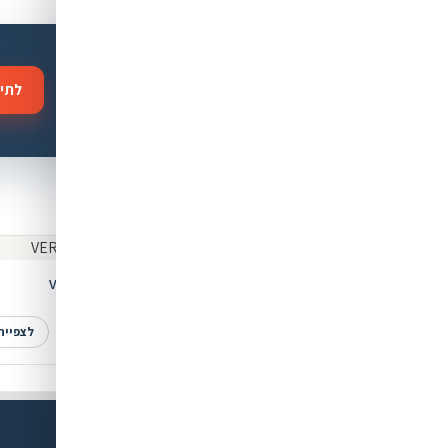
 מושלמת?
לתיא
לנו, או דברו איתנו בוואטסאפ לכל
מוצרים נוספים שאולי יעניינו אתכם
ם נלווים
מוצרים נלווים
Bio תמיסה
משקפיי ספורט VERSPORT
₪750
₪
לצפייה
לצפייה