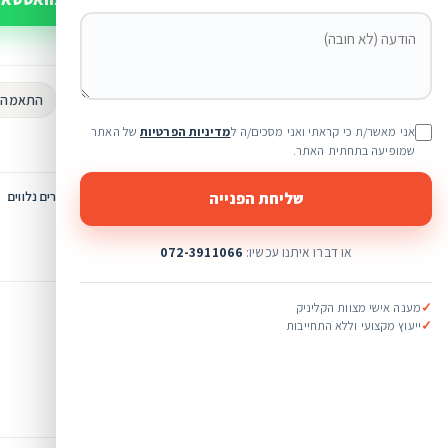
או חייגו 072-3911066
מותגים מקוריים 100%
התאמה א
אני מאשר/ת כי קראתי ואני מסכים/ה ל
מדיניות הפרטיות
של האתר
שירות ומעקב אישי
שמופיעה בתחתית האתר.
שליחת הפנייה
מק"ט:
VC-2672
קטגוריה:
מוצרים נלווים
או דברו איתנו עכשיו:
072-3911066
✓
מענה אישי מצוות הקליניק
✓
ייעוץ מקצועי וללא התחייבות