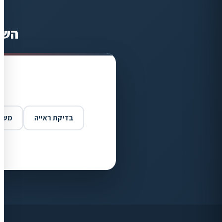
השא
בדיקת ראייה
משקפ
ויז'ן קליניק
זמינים בוואטסאפ