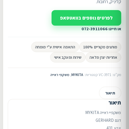
קליניק, רחובות.
לפרטים נוספים בוואטסאפ
או חייגו 072-3911066
מותגים מקוריים 100%
התאמה אישית ע"י מומחה
אחריות יצרן מלאה
שירות ומעקב אישי
מק"ט:
VC-3971
קטגוריות:
MYKITA
,
משקפי ראייה
תיאור
תיאור
משקפיי ראייה MYKITA
דגם GERHARD
צבע 431