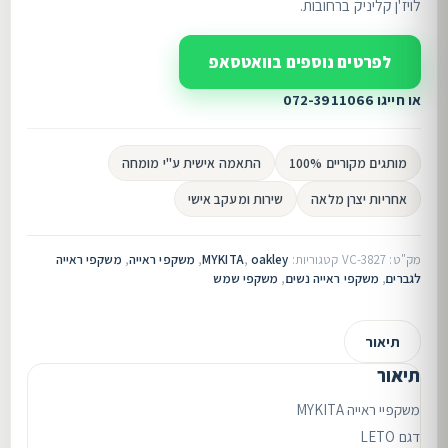
לויז'ן קליניק ברחובות.
לפרטים נוספים בוואטסאפ
או חייגו 072-3911066
מותגים מקוריים 100%
התאמה אישית ע"י מומחה
אחריות יצרן מלאה
שירות ומעקב אישי
מק"ט:
VC-3827
קטגוריות:
oakley
,
MYKITA
,
משקפי ראייה
,
משקפי ראייה
לגברים
,
משקפי ראייה נשים
,
משקפי שמש
תיאור
תיאור
משקפיי ראייה MYKITA
דגם LETO