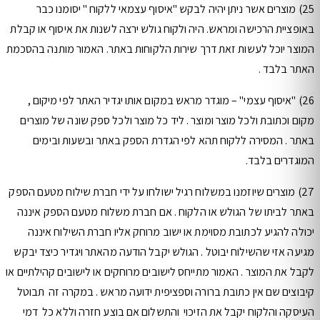
25) מוצרים אשר ניתן יהיה לבקש "איסוף עצמאי ללקוח " יסומנו כבר
באופציית הרכישה ומראש. היה ולקוח גולש ירצה לשנות את איסוף או קבלת
המוצר יוכל לעשות זאת דרך שירות הלקוחות באתר. האמור מותנה בהסכמת
האתר בלבד .
26) "איסוף עצמי" – מוגדר מראש במקום אותו יגדיר האתר לפי מיקום ,
מקום וכתובת ולכל מוצר ומוצר . ליד כל מוצר ולכל ספק שונה של מוצרים
באתר . המסירה ללקוח תהא לפי הגדרת הספק באתר ובשעות ובימים
המוגדרים בלבד.
27) מוצרים שיוזמנו במשלוח רגיל ישולחו על ידי חברת שילוח מטעם הספק
באתר לביתו של הגולש או הלקוח . אם חברת משלוח מטעם הספק איננה
יכולה להגיע לכתובת מסוימת או ישוב מרוחק אליו חברת השילוח איננה
מגיעה אזי שהשילוח יבוטל . הגולש יקבל הודעה מהאתר ויגדיר כיצד יבקש
לקבל את המוצר . האמור מתייחס לישובים מרוחקים או לישובים קהילתיים או
קיבוצים שם אין כתובת ברורה וספציפית ידועה מראש . במקרה זה תבוטל
העיסקה והלקוח יקבל את הזיכוי והתשלום אם בוצע חזרה וללא כל דמי