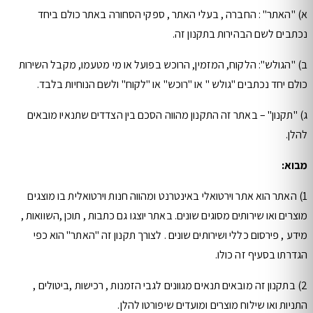
א) "האתר" : החברה , בעלי האתר , ספקי הסחורה באתר כולם ביחד
נכתבים לשם הבהירות בתקנון זה.
ב) "הגולש": הלקוח, המזמין, הרוכש בפועל או מי מטעמו, מקבל השירות
כולם יחד נכתבים "גולש " או "רוכש" או "לקוח" ולשם הנוחיות בלבד.
ג) "תקנון" – באתר זה התקנון מהווה הסכם בין הצדדים שתנאיו מובאים
להלן.
מבוא:
1) האתר הוא אתר וירטואלי באינטרנט ומהווה חנות וירטואלית בו מוצגים
מוצרים ואו שירותים מסוגים שונים. באתר יוצגו גם כתבות , תוכן ,השוואות ,
מידע , פירסום כללי ושירותים שונים . לצורך תקנון זה "האתר" הוא כפי
הגדרתו בסעיף זה כולו.
2) בתקנון זה מובאים תנאים מגוונים לגבי הזמנות , רכישות ,ביטולים ,
התניות ואו שילוח מוצרים ומועדים שיפורטו להלן.