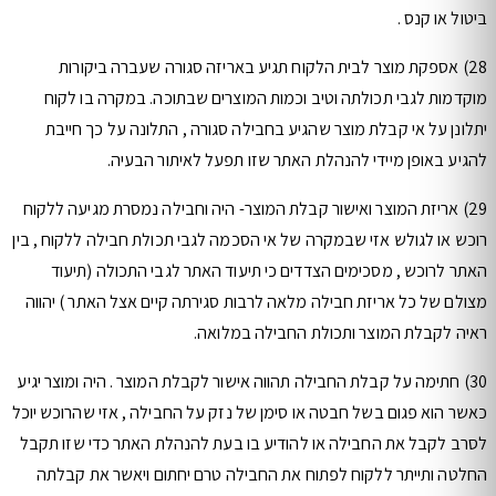
ביטול או קנס .
28) אספקת מוצר לבית הלקוח תגיע באריזה סגורה שעברה ביקורות
מוקדמות לגבי תכולתה וטיב וכמות המוצרים שבתוכה. במקרה בו לקוח
יתלונן על אי קבלת מוצר שהגיע בחבילה סגורה , התלונה על כך חייבת
להגיע באופן מיידי להנהלת האתר שזו תפעל לאיתור הבעיה.
29) אריזת המוצר ואישור קבלת המוצר- היה וחבילה נמסרת מגיעה ללקוח
רוכש או לגולש אזי שבמקרה של אי הסכמה לגבי תכולת חבילה ללקוח , בין
האתר לרוכש , מסכימים הצדדים כי תיעוד האתר לגבי התכולה (תיעוד
מצולם של כל אריזת חבילה מלאה לרבות סגירתה קיים אצל האתר ) יהווה
ראיה לקבלת המוצר ותכולת החבילה במלואה.
30) חתימה על קבלת החבילה תהווה אישור לקבלת המוצר . היה ומוצר יגיע
כאשר הוא פגום בשל חבטה או סימן של נזק על החבילה , אזי שהרוכש יוכל
לסרב לקבל את החבילה או להודיע בו בעת להנהלת האתר כדי שזו תקבל
החלטה ותייתר ללקוח לפתוח את החבילה טרם יחתום ויאשר את קבלתה