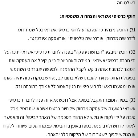
בשלמותה.
חוקי כרטיסי אשראי והצהרות משפטיות:
31) הרוכש מצהיר כי הוא מודע לחוקי כרטיסי אשראי ככל שמתייחס
ל"רכישה מרחוק" או "רכישה טלפונית" ואו "עסקת אינרטנט" .
32) רוכש שיבצע "הכחשת עסקה" בפניה לחברת כרטיסי אשראי ויזוכה על
ידי חברת כרטיסי אשראי . במידה והאתר יוכיח כי כן קיבל את העסקה ואת
המוצר לכתובת אותה ביקש לקבל ההזמנה ולמעשה יתברר כי השתמש
בפעולת החוק שנועד לטובתו שלא בתום לב , אזי שבמקרה כזה יהיה האתר
או מי מטעמו ראשי לתבוע פיצויים בגין האמור ללא צורך בהוכחת נזק.
33) במידה ומוצר התקבל בפועל אצל רוכש אלא זה פנה לחברת כרטיסי
אשראי בטוענה של עסקה מרחוק של חיוב כרטיס אשראי שתבוטל מכל
סיבה על ידי לקוח או גולש לא תהווה הסכמה של האתר לביטול זה ותאפשר
לאתר לדרוש ולתבוע את כספו באופן בו הביטול עצמו והסכום שיוחזר ללקוח
או הגולש יהפוך לשטר חוב של הלקוח כלפי האתר .