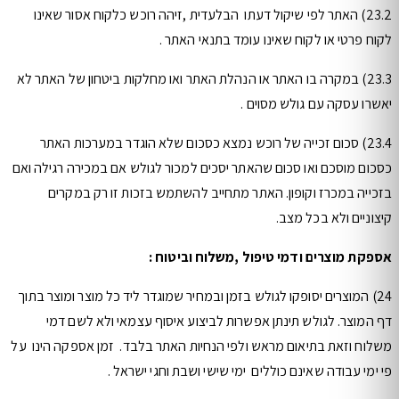
23.2) האתר לפי שיקול דעתו הבלעדית ,זיהה רוכש כלקוח אסור שאינו
לקוח פרטי או לקוח שאינו עומד בתנאי האתר .
23.3) במקרה בו האתר או הנהלת האתר ואו מחלקות ביטחון של האתר לא
יאשרו עסקה עם גולש מסוים .
23.4) סכום זכייה של רוכש נמצא כסכום שלא הוגדר במערכות האתר
כסכום מוסכם ואו סכום שהאתר יסכים למכור לגולש אם במכירה רגילה ואם
בזכייה במכרז וקופון. האתר מתחייב להשתמש בזכות זו רק במקרים
קיצוניים ולא בכל מצב.
אספקת מוצרים ודמי טיפול ,משלוח וביטוח :
24) המוצרים יסופקו לגולש בזמן ובמחיר שמוגדר ליד כל מוצר ומוצר בתוך
דף המוצר. לגולש תינתן אפשרות לביצוע איסוף עצמאי ולא לשם דמי
משלוח וזאת בתיאום מראש ולפי הנחיות האתר בלבד. זמן אספקה הינו על
פי ימי עבודה שאינם כוללים ימי שישי ושבת וחגי ישראל .