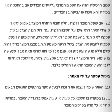
סכום הרכישה יהווה את הסכום המרבי עליו יידונו הצדדים אם בהסכמה ואו
במידה ויהא וויכוח או תביעה בין הצדדים .
22) אם סופק המוצר ללקוח , חלה חובת החזרת המוצר באופן פיסי אל
משרדי האתר הראשיים ועל חשבון הלקוח. עפ"י חוק הגנת הצרכן ביטול
עסקה לא מותנה בהשבת המוצר האריזתו המקורית, החוק מקנה לעסק
סמכות לתבוע את הצרכן בשל הרעה משמעותית במצבו.המוצר צריך להיות
שלם וללא פגיעה ו/או נזק ו/או פגם מכל מין וסוג שהוא וזאת מבלי שנעשה
בו שימוש. היה והמוצר יישלח לאתר באמצעות שליח , אזי שכל האחריות
לגבי הגעת המוצר תהא על הגולש בלבד.
ביטול עסקה על ידי האתר :
23) האתר שומר לעצמו את הזכות לבטל עסקה בהתקיים התנאים הבאים:
23.1) במקרה בו תימצא כל טעות ואו טעות אנוש בהגדרת המוצר , בפרטיו ,
מחיר או כל פרט בפרסום המוצר .