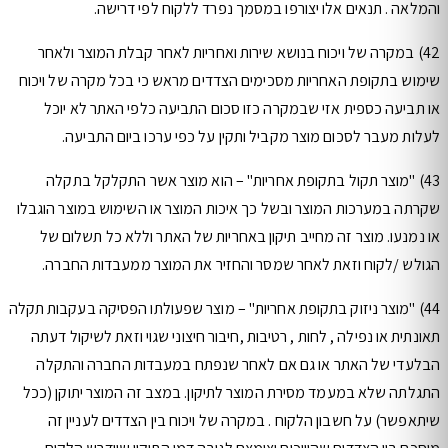
והמלאה . תנאים אלו יצורפו במסמך נפרד ללקוח לפי דרישה.
42) במקרה של ויכוח בנושא שירות ואחריות לאחר קבלת המוצר ולאחר
שימוש בתקופת האחריות מסכימים הצדדים מראש כי בכל מקרה של ויכוח
או תביעה כספית אזי שבמקרה כזו סכום התביעה כלפי האתר לא יוכל
לעלות מעבר לסכום מוצר מקביל ותקין על כפי ערכו ביום התביעה.
43) "מוצר תקול בתקופת אחריות" – הוא מוצר אשר התקלקל בתקלה
שקרתה במערכות המוצר ובשל כך איכות המוצר או השימוש במוצר הוגבלו
או נמנעו. מוצר זה מחייב תיקון באחריות של האתר וללא כל תשלום של
הגולש /לקוח וזאת לאחר שמסר והחזיר את המוצר ממעבדות החברה.
44) "מוצר ניזוק בתקופת אחריות" – מוצר שפעולתו הפסיקה בעקבות תקלה
תאונתית או נפילה , לחות , רטיבות ,חיבור חיצוני שגוי וזאת לשיקול דעתה
הבלעדי של האתר או גם אם לאחר שנפתח במעבדות החברה והתקלה
התגלתה שלא במעמד מסירת המוצר לתיקון. במצב זה המוצר יתוקן (ככל
שיתאפשר) על חשבון הלקוח . במקרה של ויכוח בין הצדדים לעניין זה