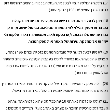
17) הלקוח (הגולש) רשאי לבטל את העסקה בכפוף ובהתאם להוראות חוק
הגנת הצרכן התשמ"א 1981 ( להלן: החוק).
18)
ניתן לבטל רכישה מיום ביצוע העסקה ועד 14 יום מיום קבלת
המוצר או מסמך הגילוי לפי המאוחר מביניהם. הביטול יעשה אך ורק
בהודעה שתשלח בכתב ו/או בפקס ו/או באמצעות הדואר האלקטרוני
ישירות אל מחלקת שירות של האתר או לספק המוצר.
19) לא ניתן לבטל רכישה של מוצרים המוגנים בזכויות יוצרים אשר נפתחו,
מוצרים שהוכנו/הותאמו במיוחד לרוכש בעקבות העסקה או מוצרים שהאתר
נתבקש על ידי הרוכש להכינם מראש (דבר שגרם לאתר לפתוח את המוצר
ואו להטעין אותו וכדומה).
20) ביטול עסקה יתאפשר במקרה של או עקב פגם במוצר או אי התאמה בין
המפרט שפורסם והמוצר שסופק יתבצע הביטול ללא חיוב דמי ביטול.
21) לגולש או ללקוח לא תהא תביעה מכל סוג שהוא כלפי האתר שתהא
מעבר לסכום רכישת המוצר או מוצרים באתר בפועל . הצדדים מסכימים כי