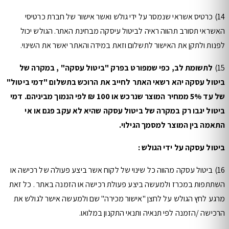
14) כרטיס אשראי שנמסר על ידי גולש ואשר אישור של חברת כרטיסי
האשראי תסורב תהווה ראיה לביטול עיסקה מבחינת האתר. הגולש יכול
לפנות ולתקן את האישור לתשלום וזאת במידה והאתר יאשר את השינוי.
15)
לתשומת לב, כפי שמפורט בפרק "ביטול עסקה" , במקרה של
ביטול עסקה יהא רשאי האתר לחייב את הרוכש בתשלום "דמי ביטול"
של עד 5% ממחיר המוצר שנרכש או 100 ₪ לפי הנמוך מביניהם. דמי
ביטול יגבו רק במקרה של ביטול עסקה שהיא לא עקב פגם או אי
התאמה בין המוצר למסמך הגילוי.
ביטול עסקה על ידי הגולש :
16) ביטול עסקה מהווה כל שינוי של לקוח אשר ביצע פעולה של רכישה או
השתתפות במכרז ולמעשה ביצע פעולת רכישה או הזמנה באתר . כל זאת
מרגע לחץ הגולש על לחצן "אישור מכירה" שם ולמעשה אישר לגולש את
הרכישה /הזמנה לפי תנאיה ותנאי התקנון במלואו.