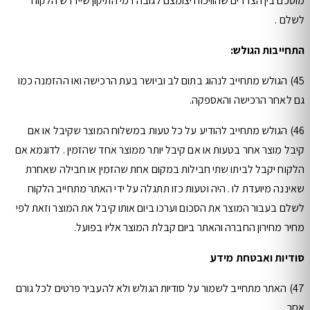
מוסכם בין הצדדים שהוויכוח יצומצם לגובה דמי התיקון שיידרש הלקוח
לשלם .
התחייבות הגולש:
45) הגולש מתחייב לנהוג בתום לב וביושר בעת הרכישה ואו ההזמנה כמו
גם לאחר הרכישה והאספקה.
46) הגולש מתחייב להודיע על כל טעות במשלוח המוצר שקיבל או אם
קיבל מוצר אחר בטעות או אם קיבל יותר ממוצר אחד שהזמין . לדוגמא אם
הלקוח יקבל לביתו שתי חבילות במקום אחת שהזמין או חבילה שאחרת
שאיננה מיועדת לו . היה וטעות כזו תתגלה על ידי האתר מתחייב הלקוח
לשלם בעבור המוצר את הסכום וערכו ביום אותו קיבל את המוצר וזאת לפי
מחיר מחירון החברה והאתר ביום קבלת המוצר אליו בפועל.
סודיות ואבטחת מידע
47) האתר מתחייב לשמור על סודיות הגולש ולא להעביר פרטים לכל גורם
אחר .