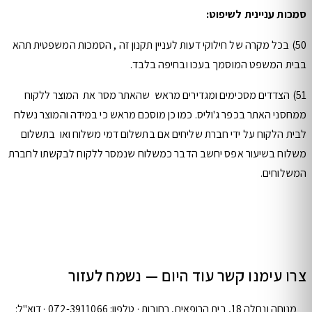
סמכות עניינית לשיפוט:
50) בכל מקרה של חילוקי דעות לעניין תקנון זה , הסמכות המשפטית תהא
בבית המשפט המוסמך בעכו ובחיפה בלבד.
51) הצדדים מסכימים ומגדירים מראש שהאתר מסר את המוצר ללקוח
ממחסני האתר בכפר ג'וליס. כמו כן מוסכם מראש כי במידה והמוצר נשלח
לבית הלקוח על ידי חברת שליחים אם בתשלום דמי משלוח ואו בתשלום
משלוח בשיעור אפס יחשב הדבר כמשלוח שנמסר ללקוח לבקשתו לחברת
המשלוחים.
צרו עימנו קשר עוד היום — נשמח לעזור
מנוחה ונחלה 18, בית הרופאים, רחובות · טלפון: 072-3911066 · דוא"ל: