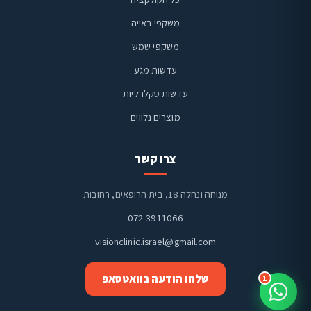
משקפי ראייה
משקפי שמש
ויז'ן קליניק
זמינים בוואטסאפ
עדשות מגע
עדשות סקלרליות
מוצרים נלווים
צרו קשר
מנוחה ונחלה 18, בית הרופאים, רחובות
072-3911066
visionclinic.israel@gmail.com
שלחו הודעה בוואטסאפ
1