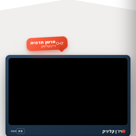
סרטון תדמית
ויז׳ן קליניק
ויז׳ן קליניק
HD