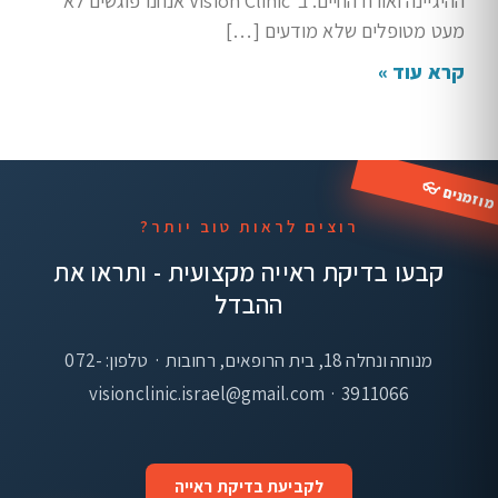
ההיגיינה ואורח החיים. ב־Vision Clinic אנחנו פוגשים לא
מעט מטופלים שלא מודעים […]
קרא עוד »
רוצים לראות טוב יותר?
קבעו בדיקת ראייה מקצועית - ותראו את
ההבדל
מנוחה ונחלה 18, בית הרופאים, רחובות · טלפון: 072-
3911066 · visionclinic.israel@gmail.com
לקביעת בדיקת ראייה