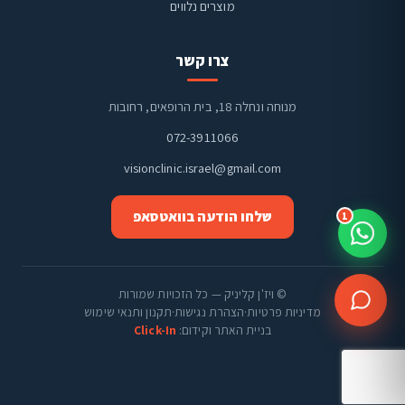
מוצרים נלווים
צרו קשר
מנוחה ונחלה 18, בית הרופאים, רחובות
072-3911066
visionclinic.israel@gmail.com
שלחו הודעה בוואטסאפ
1
© ויז'ן קליניק — כל הזכויות שמורות
מדיניות פרטיות
·
הצהרת נגישות
·
תקנון ותנאי שימוש
בניית האתר וקידום:
Click-In