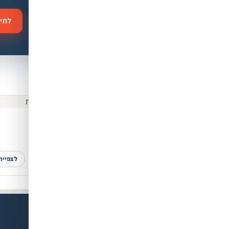
 מושלמת?
לתיא
לנו, או דברו איתנו בוואטסאפ לכל
מוצרים נוספים שאולי יעניינו אתכם
 מגע יומיות
עדשות מגע יומיות
עדשות מגע OASYS יומית
עדשות מגע OASYS יומית טוריות-
נדר
₪110
₪1
לצפייה
לצפייה