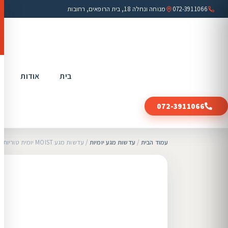
072-3911066
מנוחה ונחלה 18, בית הרופאים, רחובות
בית
אודות
ה
072-3911066
עמוד הבית
/
עדשות מגע יומיות
/ עדשות מגע MOIST יומית טוריות- צילינדר