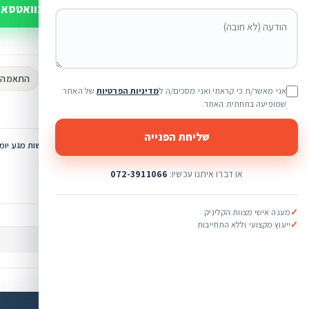
לפרטים נוספים בוואטסא
או חייגו 072-3911066
מותגים מקוריים 100%
התאמה א
אני מאשר/ת כי קראתי ואני מסכים/ה ל
מדיניות הפרטיות
של האתר
שירות ומעקב אישי
שמופיעה בתחתית האתר.
שליחת הפנייה
מק"ט:
VC-3115
קטגוריה:
עדשות מגע יומי
או דברו איתנו עכשיו:
072-3911066
✓
מענה אישי מצוות הקליניק
✓
ייעוץ מקצועי וללא התחייבות