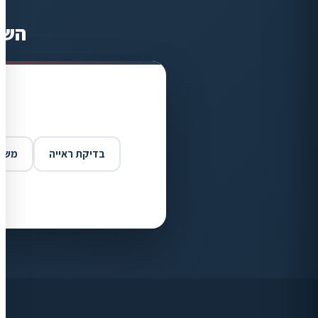
השא
בדיקת ראייה
משקפ
ויז'ן קליניק
זמינים בוואטסאפ