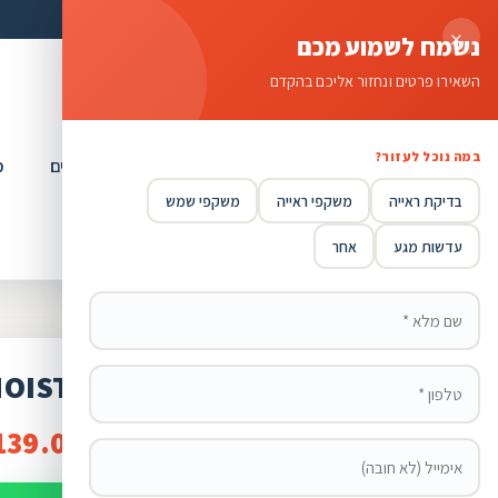
×
נשמח לשמוע מכם
השאירו פרטים ונחזור אליכם בהקדם
במה נוכל לעזור?
קולקציה שלנו
השירותים שלנו
מוצרים נלווים
מ
בדיקת ראייה
משקפי ראייה
משקפי שמש
עדשות מגע
אחר
עדשות מגע MOIST יומית טוריות- צילינדר
139.00
–
₪
119.00