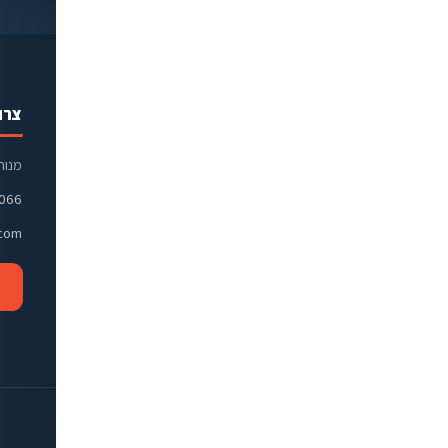
היר
הקולקציה שלנו
צרו
כל הקולקציה
מנוחה ונחלה 
ליניק
משקפי ראייה
1066
 שלנו
משקפי שמש
.com
מדריכים
עדשות מגע
עדשות סקלרליות
מוצרים נלווים
מדיניות פרטיות
·
הצהרת נגישות
·
תקנון ותנאי שימוש