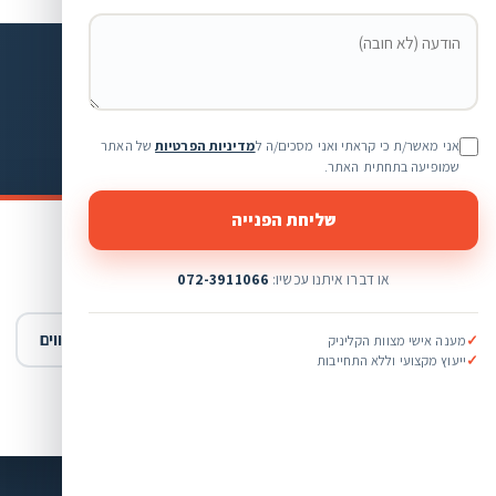
נשמח לעזור לכם לראות טוב יותר
ירו פרטים — ונחזור אליכם
אני מאשר/ת כי קראתי ואני מסכים/ה ל
מדיניות הפרטיות
של האתר
שמופיעה בתחתית האתר.
שליחת הפנייה
במה נוכל לעזור לכם?
או דברו איתנו עכשיו:
072-3911066
י ראייה
משקפי שמש
עדשות מגע
מוצרים נלווים
✓
מענה אישי מצוות הקליניק
✓
ייעוץ מקצועי וללא התחייבות
ייעוץ כללי