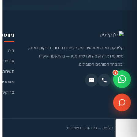
ניווט מ
קליניקת ראייה אסתטית ומקצועית ברחובות. בדיקות ראייה,
בית
משקפי ראייה ושמש ועדשות מגע — בהתאמה אישית
אודות הק
ובמבחר המותגים המובילים.
השירותים
1
מאמרים ו
צרו קשר
© ויז'ן קליניק — כל הזכויות שמורות