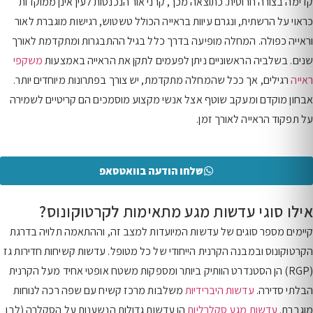
קדימה בצורה חרוטית. כתוצאה מכך, קרני אור הנכנסות לעין אינן ממוקדות
כראוי על הרשתית, ונגרם עיוות בראייה הכולל טשטוש, רגישות מוגברת לאור
וראייה כפולה. המחלה מופיעה בדרך כלל בגיל ההתבגרות ומתקדמת לאורך
שנים. בשלביה הראשוניים ניתן לפעמים לתקן את הראייה באמצעות
משקפי
ראייה
רגילים, אך ככל שהמחלה מתקדמת, יש צורך בפתרונות מיוחדים יותר.
אבחון מוקדם ומעקב שוטף אצל אנשי מקצוע מוסמכים הם קריטיים לשמירה
על תפקוד הראייה לאורך זמן.
שלחו הודעה בוואטסאפ
אילו סוגי עדשות מגע מתאימות לקרטוקונוס?
קיימים מספר סוגים של עדשות המיועדות למצב זה, וההתאמה תלויה בדרגת
הקרטוקונוס ובמבנה הקרנית הייחודי של כל מטופל. עדשות קשיחות חדירות גז
(RGP) הן הסטנדרט הוותיק ביותר ומספקות משטח אופטי אחיד מעל הקרנית
הבלתי סדירה.
עדשות היברידיות
משלבות מרכז קשיח עם שפה רכה לנוחות
מוגברת.
עדשות מגע סקלרליות
הן עדשות גדולות הנשענות על הסקלרה (לבן