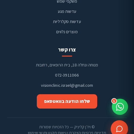
משקפי שמש
ויז'ן קליניק
זמינים בוואטסאפ
עדשות מגע
עדשות סקלרליות
מוצרים נלווים
צרו קשר
מנוחה ונחלה 18, בית הרופאים, רחובות
072-3911066
visionclinic.israel@gmail.com
שלחו הודעה בוואטסאפ
1
© ויז'ן קליניק — כל הזכויות שמורות
מדיניות פרטיות
·
הצהרת נגישות
·
תקנון ותנאי שימוש